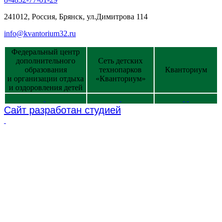
241012, Россия, Брянск, ул.Димитрова 114
info@kvantorium32.ru
Федеральный центр
дополнительного
Сеть детских
образования
технопарков
Кванториум
и организации отдыха
«Кванториум»
и оздоровления детей
Сайт разработан студией