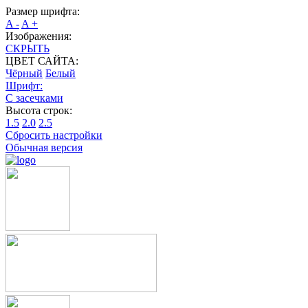
Размер шрифта:
A -
A +
Изображения:
СКРЫТЬ
ЦВЕТ САЙТА:
Чёрный
Белый
Шрифт:
С засечками
Высота строк:
1.5
2.0
2.5
Сбросить настройки
Обычная версия