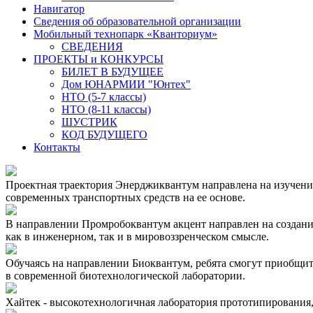
Навигатор
Сведения об образовательной организации
Мобильный технопарк «Кванториум»
СВЕДЕНИЯ
ПРОЕКТЫ и КОНКУРСЫ
БИЛЕТ В БУДУЩЕЕ
Дом ЮНАРМИИ "Юнтех"
НТО (5-7 классы)
НТО (8-11 классы)
ШУСТРИК
КОД БУДУЩЕГО
Контакты
Проектная траектория Энерджиквантум направлена на изучение
современных транспортных средств на ее основе.
В направлении Промробоквантум акцент направлен на создание
как в инженерном, так и в мировоззренческом смысле.
Обучаясь на направлении Биоквантум, ребята смогут приобщи
в современной биотехнологической лаборатории.
Хайтек - высокотехнологичная лаборатория прототипирования