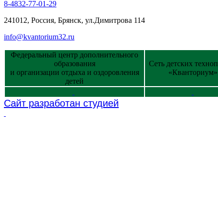
8-4832-77-01-29
241012, Россия, Брянск, ул.Димитрова 114
info@kvantorium32.ru
Федеральный центр дополнительного
образования
Сеть детских техно
и организации отдыха и оздоровления
«Кванториум»
детей
Сайт разработан студией