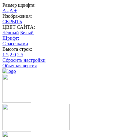
Размер шрифта:
A -
A +
Изображения:
СКРЫТЬ
ЦВЕТ САЙТА:
Чёрный
Белый
Шрифт:
С засечками
Высота строк:
1.5
2.0
2.5
Сбросить настройки
Обычная версия