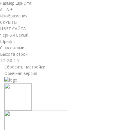
Размер шрифта:
A -
A +
Изображения:
СКРЫТЬ
ЦВЕТ САЙТА:
Чёрный
Белый
Шрифт:
С засечками
Высота строк:
1.5
2.0
2.5
Сбросить настройки
Обычная версия