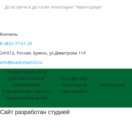
До встречи в детском технопарке "Кванториум"
Контакты
8-4832-77-01-29
241012, Россия, Брянск, ул.Димитрова 114
info@kvantorium32.ru
Федеральный центр
дополнительного
Сеть детских
образования
технопарков
Кванториум
и организации отдыха и
«Кванториум»
оздоровления детей
Сайт разработан студией