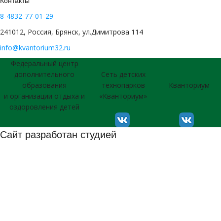
Контакты
8-4832-77-01-29
241012, Россия, Брянск, ул.Димитрова 114
info@kvantorium32.ru
Федеральный центр
дополнительного
Сеть детских
образования
технопарков
Кванториум
и организации отдыха и
«Кванториум»
оздоровления детей
Сайт разработан студией