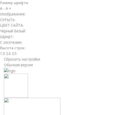
Размер шрифта:
A -
A +
Изображения:
СКРЫТЬ
ЦВЕТ САЙТА:
Чёрный
Белый
Шрифт:
С засечками
Высота строк:
1.5
2.0
2.5
Сбросить настройки
Обычная версия