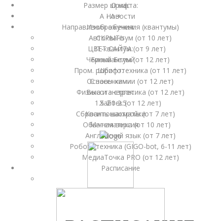
Размер шрифта:
О нас
A -
Новости
A +
Направления обучения (квантумы)
Изображения:
Автоквантум (от 10 лет)
СКРЫТЬ
ЦВЕТ САЙТА:
IT-квантум (от 9 лет)
Чёрный
Биоквантум (от 12 лет)
Белый
Пром. робототехника (от 11 лет)
Шрифт:
Основы химии (от 12 лет)
С засечками
Физика и энергетика (от 12 лет)
Высота строк:
1.5
Хайтек (от 12 лет)
2.0
2.5
Сбросить настройки
Квантошахматы (от 7 лет)
Обычная версия
Математика (от 10 лет)
Английский язык (от 7 лет)
Робототехника (GIGO-bot, 6-11 лет)
МедиаТочка PRO (от 12 лет)
Расписание