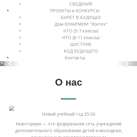
СВЕДЕНИЯ
ПРОЕКТЫ и КОНКУРСЫ
Проектная траектория Энерджиквантум
БИЛЕТ В БУДУЩЕЕ
направлена на изучение основных
Дом ЮНАРМИИ "Юнтех"
направлений альтернативной энергетики,
НТО (5-7 классы)
практических навыков в этих областях, и
НТО (8-11 классы)
изучение принципов создания современных
ШУСТРИК
транспортных средств на ее основе.
КОД БУДУЩЕГО
Контакты
О нас
Новый учебный год
25/26
Кванториум — это федеральная сеть учреждений
дополнительного образования детей и молодежи,