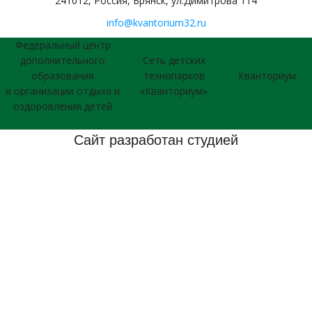
241012, Россия, Брянск, ул.Димитрова 114
info@kvantorium32.ru
Федеральный центр
дополнительного
Сеть детских
образования
технопарков
Кванториум
и организации отдыха и
«Кванториум»
оздоровления детей
Сайт разработан студией
2026 © Использование материалов сайта согласуется с