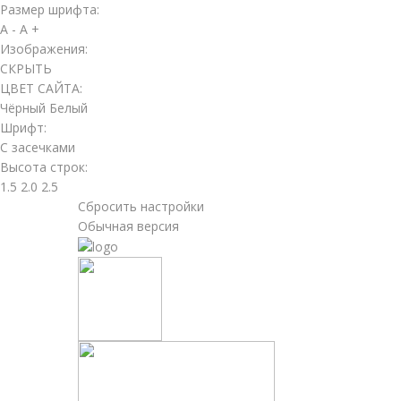
Размер шрифта:
A -
A +
Изображения:
СКРЫТЬ
ЦВЕТ САЙТА:
Чёрный
Белый
Шрифт:
С засечками
Высота строк:
1.5
2.0
2.5
Сбросить настройки
Обычная версия