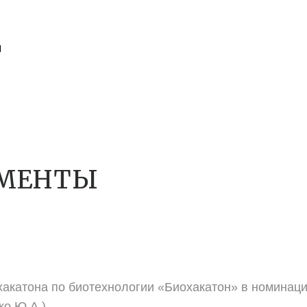
Ы
СМЕНТЫ
хакатона по биотехнологии «Биохакатон» в номинац
ко Ю.А.)