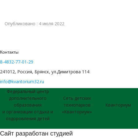
Опубликовано : 4 июля 2022
Контакты
8-4832-77-01-29
241012, Россия, Брянск, ул.Димитрова 114
info@kvantorium32.ru
Федеральный центр
дополнительного
Сеть детских
образования
технопарков
Кванториум
и организации отдыха и
«Кванториум»
оздоровления детей
Сайт разработан студией