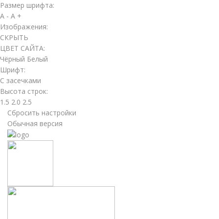
Размер шрифта:
A -
A +
Изображения:
СКРЫТЬ
ЦВЕТ САЙТА:
Чёрный
Белый
Шрифт:
С засечками
Высота строк:
1.5
2.0
2.5
Сбросить настройки
Обычная версия