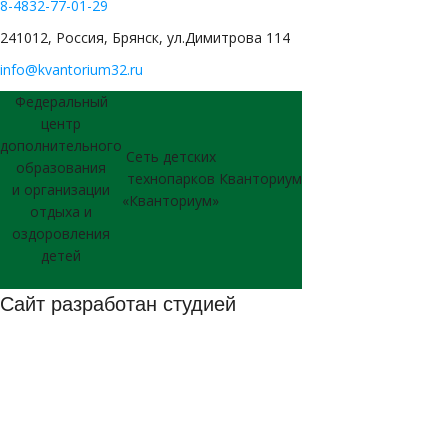
8-4832-77-01-29
241012, Россия, Брянск, ул.Димитрова 114
info@kvantorium32.ru
Федеральный
центр
дополнительного
Сеть детских
образования
технопарков
Кванториум
и организации
«Кванториум»
отдыха и
оздоровления
детей
Сайт разработан студией