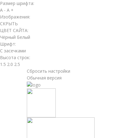
Размер шрифта:
A -
A +
Изображения:
СКРЫТЬ
ЦВЕТ САЙТА:
Чёрный
Белый
Шрифт:
С засечками
Высота строк:
1.5
2.0
2.5
Сбросить настройки
Обычная версия