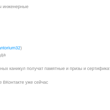
лы инженерные
vantorium32
)
ода
ных каникул получат памятные и призы и сертифика
е ВКонтакте уже сейчас