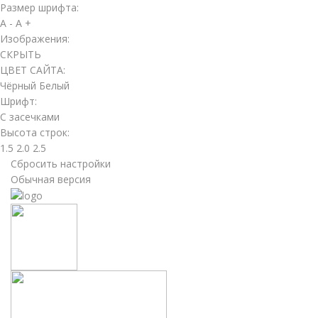
Размер шрифта:
A -
A +
Изображения:
СКРЫТЬ
ЦВЕТ САЙТА:
Чёрный
Белый
Шрифт:
С засечками
Высота строк:
1.5
2.0
2.5
Сбросить настройки
Обычная версия