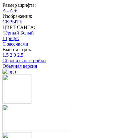
Размер шрифта:
A -
A +
Изображения:
СКРЫТЬ
ЦВЕТ САЙТА:
Чёрный
Белый
Шрифт:
С засечками
Высота строк:
1.5
2.0
2.5
Сбросить настройки
Обычная версия