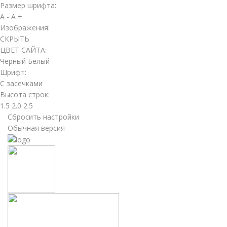
Размер шрифта:
A -
A +
Изображения:
СКРЫТЬ
ЦВЕТ САЙТА:
Чёрный
Белый
Шрифт:
С засечками
Высота строк:
1.5
2.0
2.5
Сбросить настройки
Обычная версия