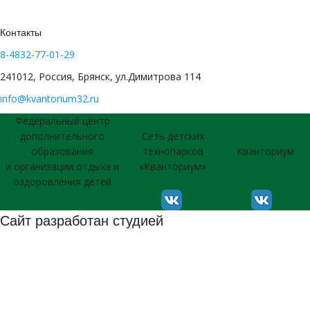
Контакты
8-4832-77-01-29
241012, Россия, Брянск, ул.Димитрова 114
info@kvantorium32.ru
Федеральный центр
дополнительного
Сеть детских
образования
технопарков
Кванториум
и организации отдыха и
«Кванториум»
оздоровления детей
Сайт разработан студией