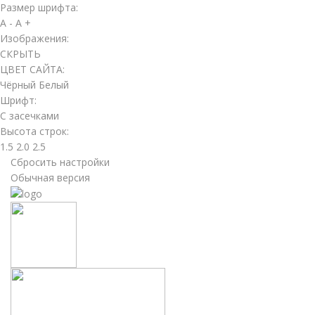
Размер шрифта:
A -
A +
Изображения:
СКРЫТЬ
ЦВЕТ САЙТА:
Чёрный
Белый
Шрифт:
С засечками
Высота строк:
1.5
2.0
2.5
Сбросить настройки
Обычная версия