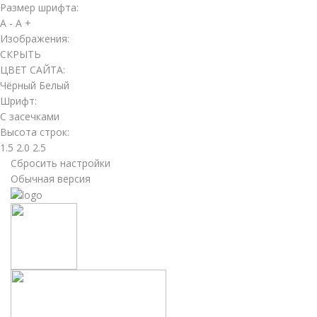
Размер шрифта:
A -
A +
Изображения:
СКРЫТЬ
ЦВЕТ САЙТА:
Чёрный
Белый
Шрифт:
С засечками
Высота строк:
1.5
2.0
2.5
Сбросить настройки
Обычная версия