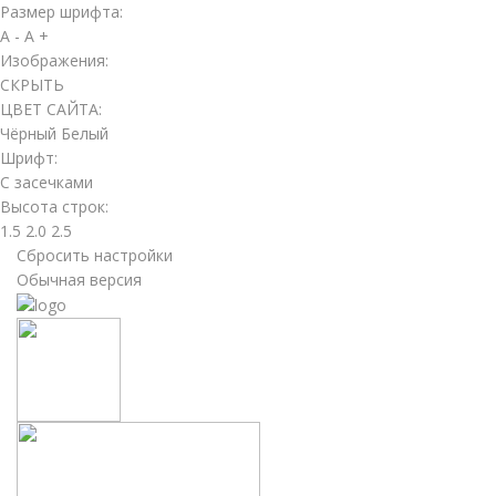
Размер шрифта:
A -
A +
Изображения:
СКРЫТЬ
ЦВЕТ САЙТА:
Чёрный
Белый
Шрифт:
С засечками
Высота строк:
1.5
2.0
2.5
Сбросить настройки
Обычная версия