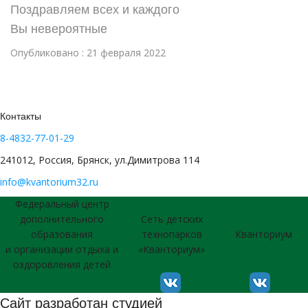
Поздравляем всех и каждого
Вы невероятные
Опубликовано : 21 февраля 2022
Контакты
8-4832-77-01-29
241012, Россия, Брянск, ул.Димитрова 114
info@kvantorium32.ru
Федеральный центр
дополнительного
Сеть детских
образования
технопарков
Кванториум
и организации отдыха и
«Кванториум»
оздоровления детей
Сайт разработан студией