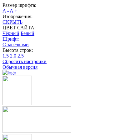
Размер шрифта:
A -
A +
Изображения:
СКРЫТЬ
ЦВЕТ САЙТА:
Чёрный
Белый
Шрифт:
С засечками
Высота строк:
1.5
2.0
2.5
Сбросить настройки
Обычная версия