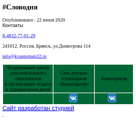
#Словодня
Опубликовано : 22 июня 2020
Контакты
8-4832-77-01-29
241012, Россия, Брянск, ул.Димитрова 114
info@kvantorium32.ru
Федеральный центр
дополнительного
Сеть детских
образования
технопарков
Кванториум
и организации отдыха
«Кванториум»
и оздоровления детей
Сайт разработан студией