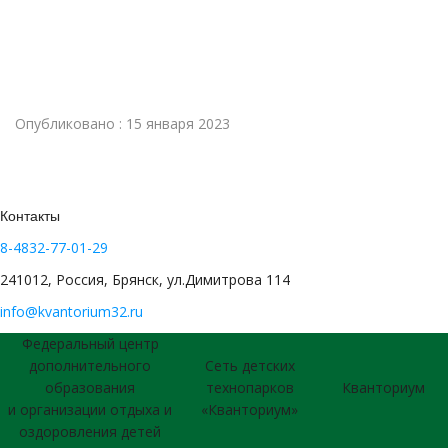
Опубликовано : 15 января 2023
Контакты
8-4832-77-01-29
241012, Россия, Брянск, ул.Димитрова 114
info@kvantorium32.ru
Федеральный центр
дополнительного
Сеть детских
образования
технопарков
Кванториум
и организации отдыха и
«Кванториум»
оздоровления детей