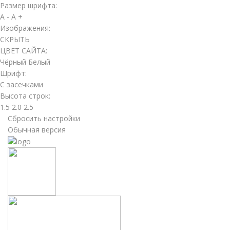
Размер шрифта:
A -
A +
Изображения:
СКРЫТЬ
ЦВЕТ САЙТА:
Чёрный
Белый
Шрифт:
С засечками
Высота строк:
1.5
2.0
2.5
Сбросить настройки
Обычная версия