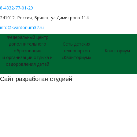
8-4832-77-01-29
241012, Россия, Брянск, ул.Димитрова 114
info@kvantorium32.ru
Федеральный центр
дополнительного
Сеть детских
образования
технопарков
Кванториум
и организации отдыха и
«Кванториум»
оздоровления детей
Сайт разработан студией