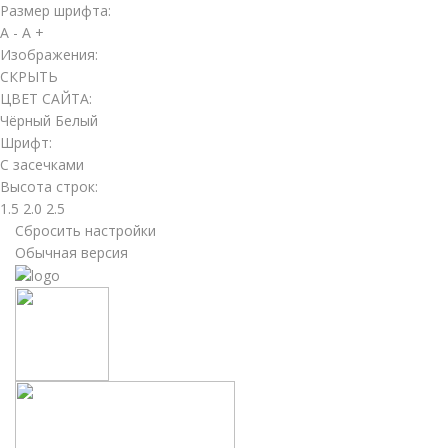
Размер шрифта:
A -
A +
Изображения:
СКРЫТЬ
ЦВЕТ САЙТА:
Чёрный
Белый
Шрифт:
С засечками
Высота строк:
1.5
2.0
2.5
Сбросить настройки
Обычная версия