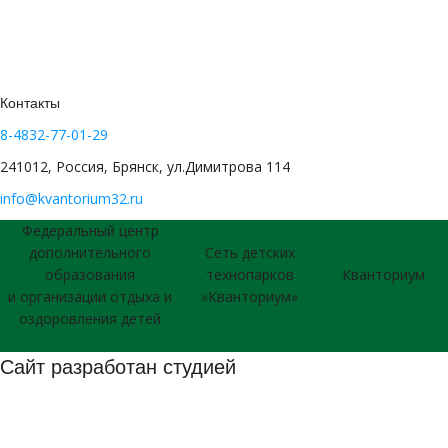
Контакты
8-4832-77-01-29
241012, Россия, Брянск, ул.Димитрова 114
info@kvantorium32.ru
Федеральный центр
дополнительного
Сеть детских
образования
технопарков
Кванториум
и организации отдыха и
«Кванториум»
оздоровления детей
Сайт разработан студией