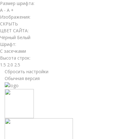
Размер шрифта:
A -
A +
Изображения:
СКРЫТЬ
ЦВЕТ САЙТА:
Чёрный
Белый
Шрифт:
С засечками
Высота строк:
1.5
2.0
2.5
Сбросить настройки
Обычная версия