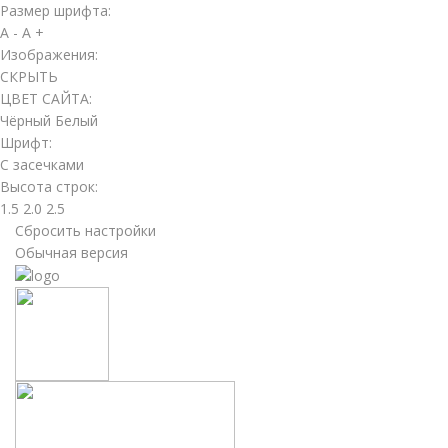
Размер шрифта:
A -
A +
Изображения:
СКРЫТЬ
ЦВЕТ САЙТА:
Чёрный
Белый
Шрифт:
С засечками
Высота строк:
1.5
2.0
2.5
Сбросить настройки
Обычная версия