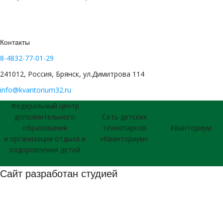
Контакты
8-4832-77-01-29
241012, Россия, Брянск, ул.Димитрова 114
info@kvantorium32.ru
Федеральный центр
дополнительного
Сеть детских
образования
технопарков
Кванториум
и организации отдыха и
«Кванториум»
оздоровления детей
Сайт разработан студией