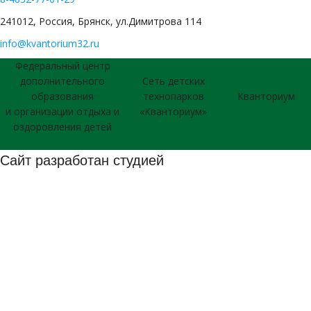
241012, Россия, Брянск, ул.Димитрова 114
info@kvantorium32.ru
Федеральный центр
дополнительного
Сеть детских
образования
технопарков
Кванториум
и организации отдыха и
«Кванториум»
оздоровления детей
Сайт разработан студией