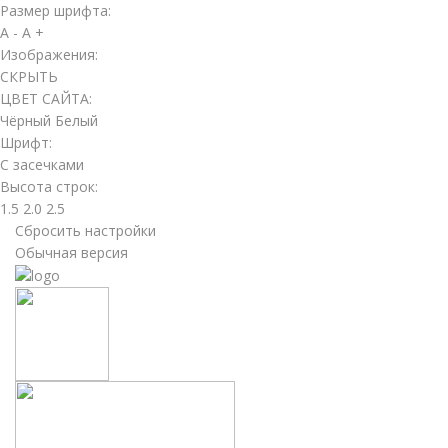
Размер шрифта:
A -
A +
Изображения:
СКРЫТЬ
ЦВЕТ САЙТА:
Чёрный
Белый
Шрифт:
С засечками
Высота строк:
1.5
2.0
2.5
Сбросить настройки
Обычная версия