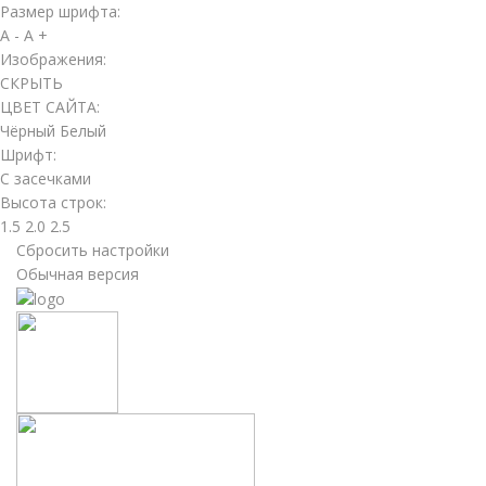
Размер шрифта:
A -
A +
Изображения:
СКРЫТЬ
ЦВЕТ САЙТА:
Чёрный
Белый
Шрифт:
С засечками
Высота строк:
1.5
2.0
2.5
Сбросить настройки
Обычная версия