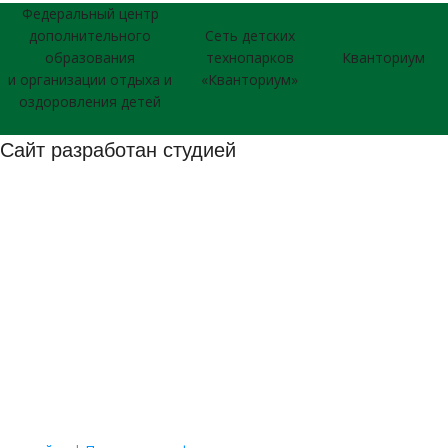
Федеральный центр
дополнительного
Сеть детских
образования
технопарков
Кванториум
и организации отдыха и
«Кванториум»
оздоровления детей
Сайт разработан студией
026 © Использование материалов сайта согласуется с
дминистрацией учреждения.