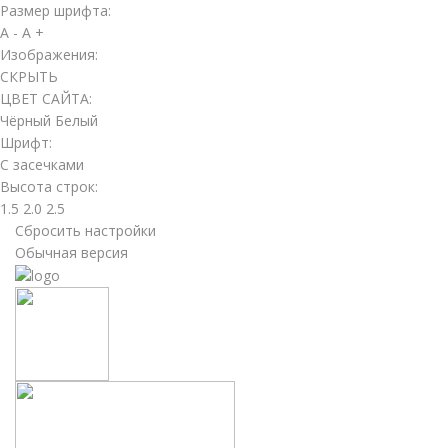
Размер шрифта:
A -
A +
Изображения:
СКРЫТЬ
ЦВЕТ САЙТА:
Чёрный
Белый
Шрифт:
С засечками
Высота строк:
1.5
2.0
2.5
Сбросить настройки
Обычная версия