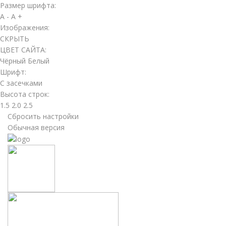
Размер шрифта:
A -
A +
Изображения:
СКРЫТЬ
ЦВЕТ САЙТА:
Чёрный
Белый
Шрифт:
С засечками
Высота строк:
1.5
2.0
2.5
Сбросить настройки
Обычная версия