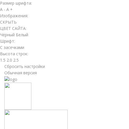
Размер шрифта:
A -
A +
Изображения:
СКРЫТЬ
ЦВЕТ САЙТА:
Чёрный
Белый
Шрифт:
С засечками
Высота строк:
1.5
2.0
2.5
Сбросить настройки
Обычная версия