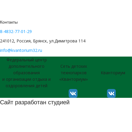
Контакты
8-4832-77-01-29
241012, Россия, Брянск, ул.Димитрова 114
info@kvantorium32.ru
Федеральный центр
дополнительного
Сеть детских
образования
технопарков
Кванториум
и организации отдыха и
«Кванториум»
оздоровления детей
Сайт разработан студией