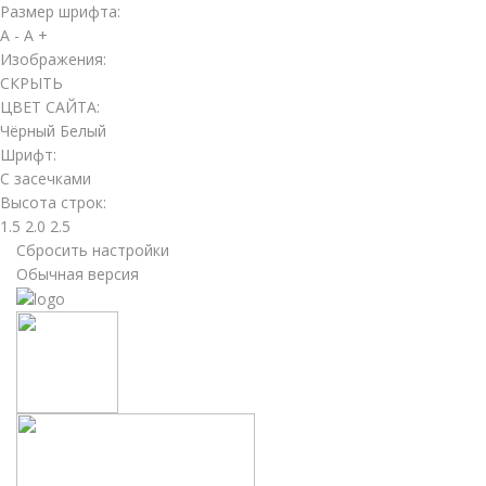
Размер шрифта:
A -
A +
Изображения:
СКРЫТЬ
ЦВЕТ САЙТА:
Чёрный
Белый
Шрифт:
С засечками
Высота строк:
1.5
2.0
2.5
Сбросить настройки
Обычная версия