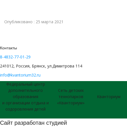
Опубликовано : 25 марта 2021
Контакты
8-4832-77-01-29
241012, Россия, Брянск, ул.Димитрова 114
info@kvantorium32.ru
Федеральный центр
дополнительного
Сеть детских
образования
технопарков
Кванториум
и организации отдыха и
«Кванториум»
оздоровления детей
Сайт разработан студией