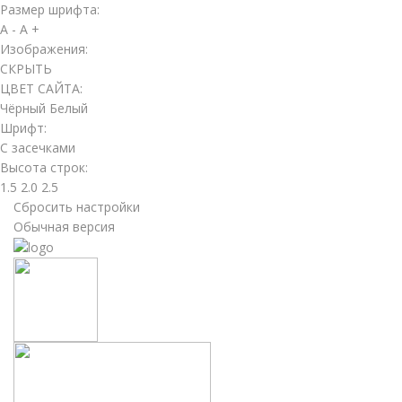
Размер шрифта:
A -
A +
Изображения:
СКРЫТЬ
ЦВЕТ САЙТА:
Чёрный
Белый
Шрифт:
С засечками
Высота строк:
1.5
2.0
2.5
Сбросить настройки
Обычная версия