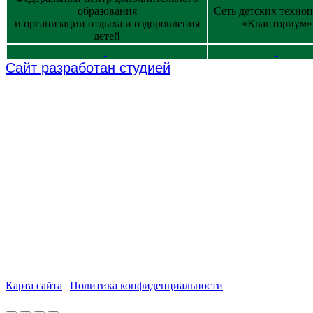
образования
Сеть детских техно
и организации отдыха и оздоровления
«Кванториум»
детей
Сайт разработан студией
2026 © Использование материалов сайта согласуется с админи
Карта сайта
|
Политика конфиденциальности