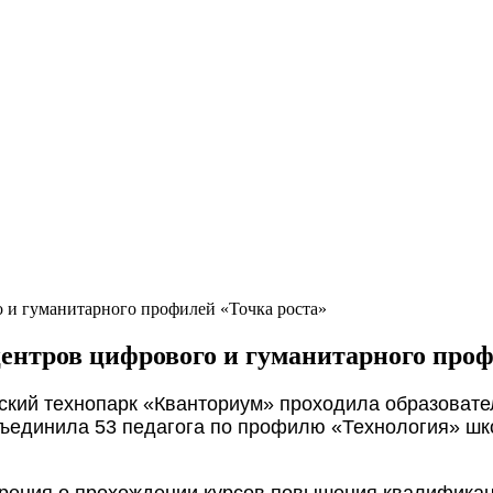
о и гуманитарного профилей «Точка роста»
центров цифрового и гуманитарного про
тский технопарк «Кванториум» проходила образовате
бъединила 53 педагога по профилю «Технология» шк
верения о прохождении курсов повышения квалифика