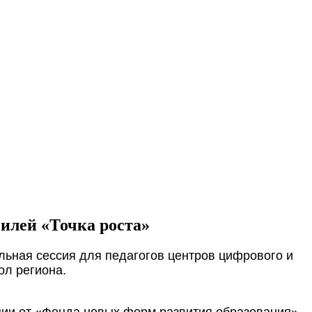
филей «Точка роста»
льная сессия для педагогов центров цифрового и
ол региона.
ции от «Фонда новых форм развития образования».