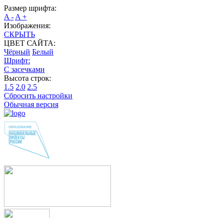
Размер шрифта:
A -
A +
Изображения:
СКРЫТЬ
ЦВЕТ САЙТА:
Чёрный
Белый
Шрифт:
С засечками
Высота строк:
1.5
2.0
2.5
Сбросить настройки
Обычная версия