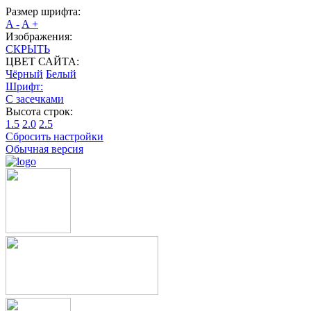
Размер шрифта:
A -
A +
Изображения:
СКРЫТЬ
ЦВЕТ САЙТА:
Чёрный
Белый
Шрифт:
С засечками
Высота строк:
1.5
2.0
2.5
Сбросить настройки
Обычная версия