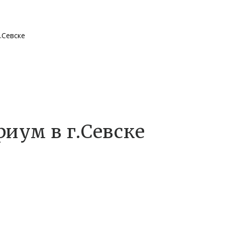
.Севске
иум в г.Севске