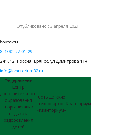
Опубликовано : 3 апреля 2021
Контакты
8-4832-77-01-29
241012, Россия, Брянск, ул.Димитрова 114
info@kvantorium32.ru
Федеральный
центр
дополнительного
Сеть детских
образования
технопарков
Кванториум
и организации
«Кванториум»
отдыха и
оздоровления
детей