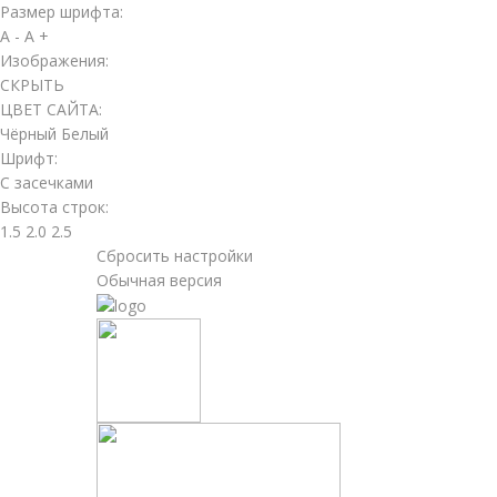
Размер шрифта:
A -
A +
Изображения:
СКРЫТЬ
ЦВЕТ САЙТА:
Чёрный
Белый
Шрифт:
С засечками
Высота строк:
1.5
2.0
2.5
Сбросить настройки
Обычная версия