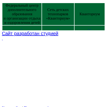
Федеральный центр
дополнительного
Сеть детских
образования
технопарков
Кванториум
и организации отдыха
«Кванториум»
и оздоровления детей
Сайт разработан студией
2026 © Использование материалов сайта согласуется с
администрацией учреждения.