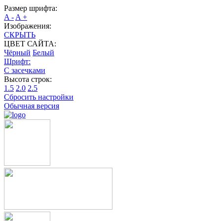
Размер шрифта:
A -
A +
Изображения:
СКРЫТЬ
ЦВЕТ САЙТА:
Чёрный
Белый
Шрифт:
С засечками
Высота строк:
1.5
2.0
2.5
Сбросить настройки
Обычная версия