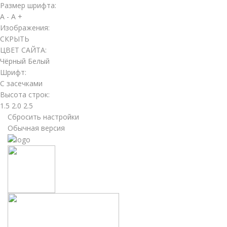
Размер шрифта:
A -
A +
Изображения:
СКРЫТЬ
ЦВЕТ САЙТА:
Чёрный
Белый
Шрифт:
С засечками
Высота строк:
1.5
2.0
2.5
Сбросить настройки
Обычная версия