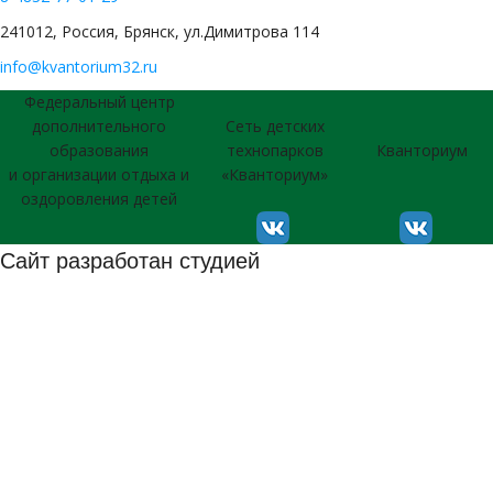
241012, Россия, Брянск, ул.Димитрова 114
info@kvantorium32.ru
Федеральный центр
дополнительного
Сеть детских
образования
технопарков
Кванториум
и организации отдыха и
«Кванториум»
оздоровления детей
Сайт разработан студией