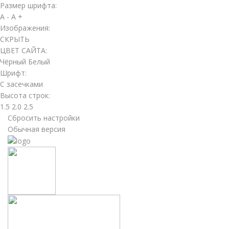
Размер шрифта:
A -
A +
Изображения:
СКРЫТЬ
ЦВЕТ САЙТА:
Чёрный
Белый
Шрифт:
С засечками
Высота строк:
1.5
2.0
2.5
Сбросить настройки
Обычная версия