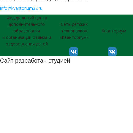
info@kvantorium32.ru
Федеральный центр
дополнительного
Сеть детских
образования
технопарков
Кванториум
и организации отдыха и
«Кванториум»
оздоровления детей
Сайт разработан студией
026 © Использование материалов сайта согласуется с