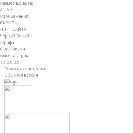
Размер шрифта:
A -
A +
Изображения:
СКРЫТЬ
ЦВЕТ САЙТА:
Чёрный
Белый
Шрифт:
С засечками
Высота строк:
1.5
2.0
2.5
Сбросить настройки
Обычная версия