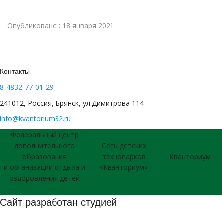
Опубликовано : 18 января 2021
Контакты
8-4832-77-01-29
241012, Россия, Брянск, ул.Димитрова 114
info@kvantorium32.ru
Федеральный центр
дополнительного
Сеть детских
образования
технопарков
Кванториум
и организации отдыха и
«Кванториум»
оздоровления детей
Сайт разработан студией