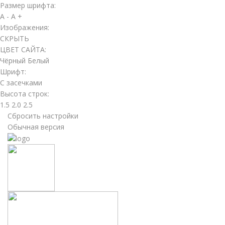
Размер шрифта:
A -
A +
Изображения:
СКРЫТЬ
ЦВЕТ САЙТА:
Чёрный
Белый
Шрифт:
С засечками
Высота строк:
1.5
2.0
2.5
Сбросить настройки
Обычная версия