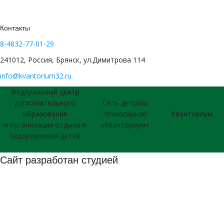
Контакты
8-4832-77-01-29
241012, Россия, Брянск, ул.Димитрова 114
info@kvantorium32.ru
Федеральный центр
дополнительного
Сеть детских
образования
технопарков
Кванториум
и организации отдыха и
«Кванториум»
оздоровления детей
Сайт разработан студией