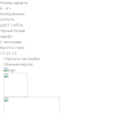
Размер шрифта:
A -
A +
Изображения:
СКРЫТЬ
ЦВЕТ САЙТА:
Чёрный
Белый
Шрифт:
С засечками
Высота строк:
1.5
2.0
2.5
Сбросить настройки
Обычная версия