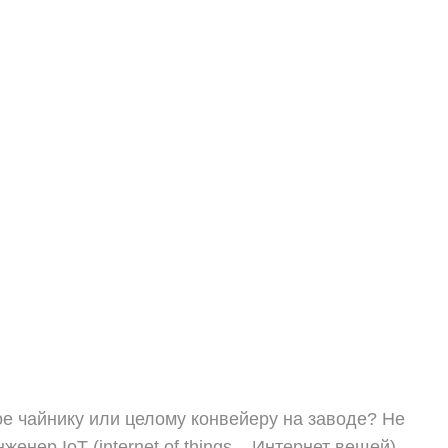
ое чайнику или целому конвейеру на заводе? Не
енер IoT (internet of things – Интернет вещей).