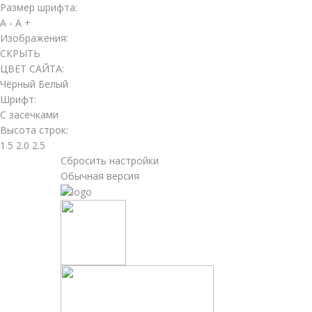
Размер шрифта:
A -
A +
Изображения:
СКРЫТЬ
ЦВЕТ САЙТА:
Чёрный
Белый
Шрифт:
С засечками
Высота строк:
1.5
2.0
2.5
Сбросить настройки
Обычная версия