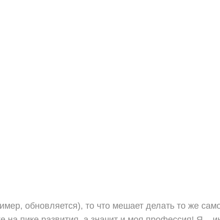
имер, обновляется), то что мешает делать то же сам
на пике развития, а значит и моя профессия! Я – инж