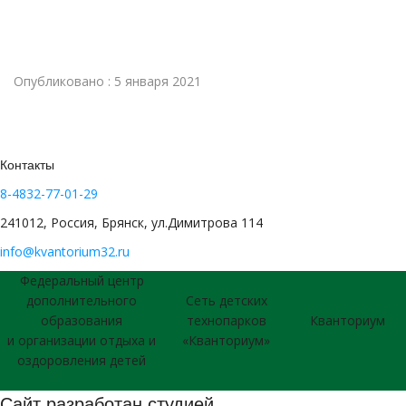
Опубликовано : 5 января 2021
Контакты
8-4832-77-01-29
241012, Россия, Брянск, ул.Димитрова 114
info@kvantorium32.ru
Федеральный центр
дополнительного
Сеть детских
образования
технопарков
Кванториум
и организации отдыха и
«Кванториум»
оздоровления детей
Сайт разработан студией