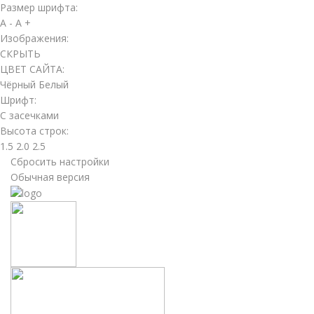
Размер шрифта:
A -
A +
Изображения:
СКРЫТЬ
ЦВЕТ САЙТА:
Чёрный
Белый
Шрифт:
С засечками
Высота строк:
1.5
2.0
2.5
Сбросить настройки
Обычная версия