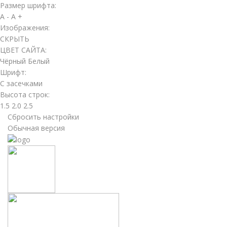
Размер шрифта:
A -
A +
Изображения:
СКРЫТЬ
ЦВЕТ САЙТА:
Чёрный
Белый
Шрифт:
С засечками
Высота строк:
1.5
2.0
2.5
Сбросить настройки
Обычная версия