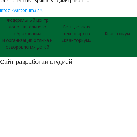
241012, Россия, Брянск, ул.Димитрова 114
info@kvantorium32.ru
Федеральный центр
дополнительного
Сеть детских
образования
технопарков
Кванториум
и организации отдыха и
«Кванториум»
оздоровления детей
Сайт разработан студией