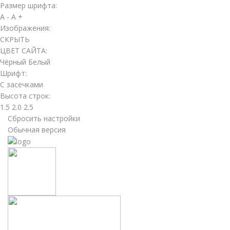
Размер шрифта:
A -
A +
Изображения:
СКРЫТЬ
ЦВЕТ САЙТА:
Чёрный
Белый
Шрифт:
С засечками
Высота строк:
1.5
2.0
2.5
Сбросить настройки
Обычная версия