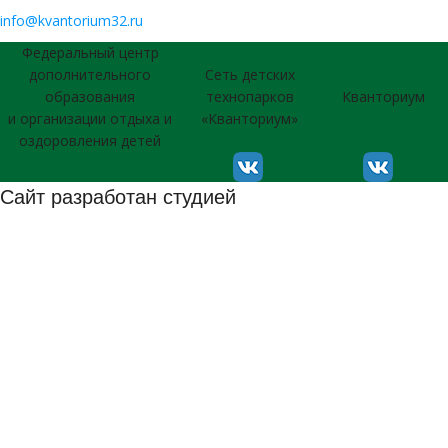
info@kvantorium32.ru
Федеральный центр
дополнительного
Сеть детских
образования
технопарков
Кванториум
и организации отдыха и
«Кванториум»
оздоровления детей
Сайт разработан студией
026 © Использование материалов сайта согласуется с