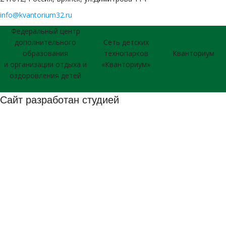
info@kvantorium32.ru
Федеральный центр
дополнительного
Сеть детских
образования
технопарков
Кванториум
и организации отдыха и
«Кванториум»
оздоровления детей
Сайт разработан студией
026 © Использование материалов сайта согласуется с