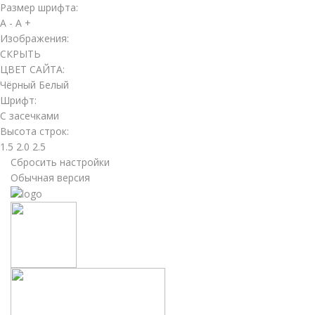
Размер шрифта:
A -
A +
Изображения:
СКРЫТЬ
ЦВЕТ САЙТА:
Чёрный
Белый
Шрифт:
С засечками
Высота строк:
1.5
2.0
2.5
Сбросить настройки
Обычная версия