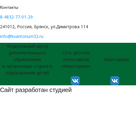
Контакты
8-4832-77-01-29
241012, Россия, Брянск, ул.Димитрова 114
info@kvantorium32.ru
Федеральный центр
дополнительного
Сеть детских
образования
технопарков
Кванториум
и организации отдыха и
«Кванториум»
оздоровления детей
Сайт разработан студией