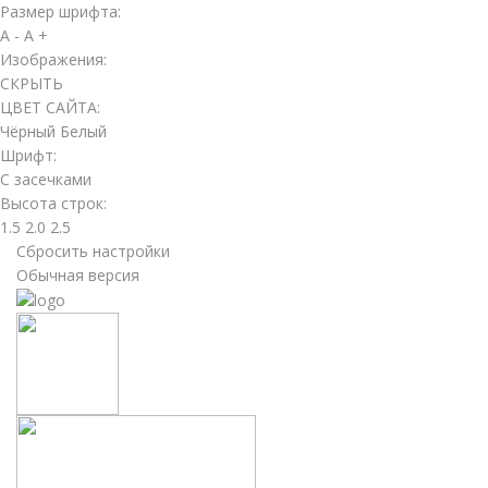
Размер шрифта:
A -
A +
Изображения:
СКРЫТЬ
ЦВЕТ САЙТА:
Чёрный
Белый
Шрифт:
С засечками
Высота строк:
1.5
2.0
2.5
Сбросить настройки
Обычная версия