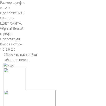
Размер шрифта:
A -
A +
Изображения:
СКРЫТЬ
ЦВЕТ САЙТА:
Чёрный
Белый
Шрифт:
С засечками
Высота строк:
1.5
2.0
2.5
Сбросить настройки
Обычная версия