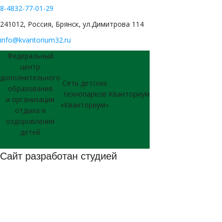
8-4832-77-01-29
241012, Россия, Брянск, ул.Димитрова 114
info@kvantorium32.ru
Федеральный
центр
дополнительного
Сеть детских
образования
технопарков
Кванториум
и организации
«Кванториум»
отдыха и
оздоровления
детей
Сайт разработан студией