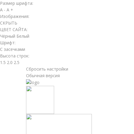
Размер шрифта:
A -
A +
Изображения:
СКРЫТЬ
ЦВЕТ САЙТА:
Чёрный
Белый
Шрифт:
С засечками
Высота строк:
1.5
2.0
2.5
Сбросить настройки
Обычная версия