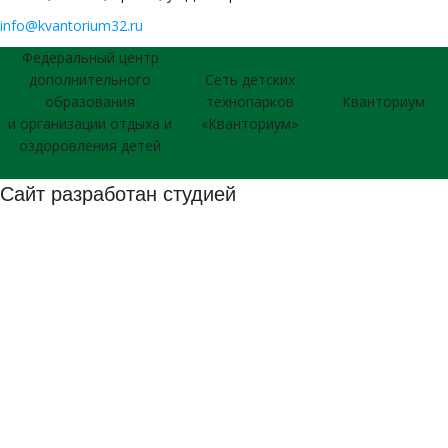
info@kvantorium32.ru
Федеральный центр
дополнительного
Сеть детских
образования
технопарков
Кванториум
и организации отдыха и
«Кванториум»
оздоровления детей
Сайт разработан студией
026 © Использование материалов сайта согласуется с