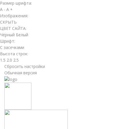
Размер шрифта:
A -
A +
Изображения:
СКРЫТЬ
ЦВЕТ САЙТА:
Чёрный
Белый
Шрифт:
С засечками
Высота строк:
1.5
2.0
2.5
Сбросить настройки
Обычная версия