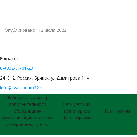
Опубликовано : 12 июля 2022
Контакты
8-4832-77-01-29
241012, Россия, Брянск, ул.Димитрова 114
info@kvantorium32.ru
Федеральный центр
дополнительного
Сеть детских
образования
технопарков
Кванториум
и организации отдыха и
«Кванториум»
оздоровления детей