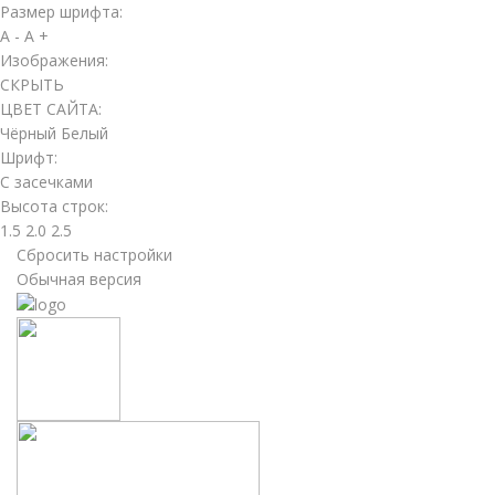
Размер шрифта:
A -
A +
Изображения:
СКРЫТЬ
ЦВЕТ САЙТА:
Чёрный
Белый
Шрифт:
С засечками
Высота строк:
1.5
2.0
2.5
Сбросить настройки
Обычная версия