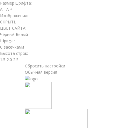
Размер шрифта:
A -
A +
Изображения:
СКРЫТЬ
ЦВЕТ САЙТА:
Чёрный
Белый
Шрифт:
С засечками
Высота строк:
1.5
2.0
2.5
Сбросить настройки
Обычная версия