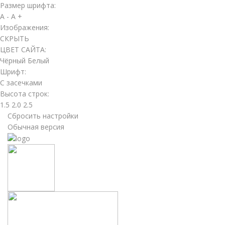
Размер шрифта:
A -
A +
Изображения:
СКРЫТЬ
ЦВЕТ САЙТА:
Чёрный
Белый
Шрифт:
С засечками
Высота строк:
1.5
2.0
2.5
Сбросить настройки
Обычная версия