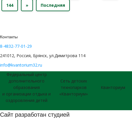
144
»
Последняя
Контакты
8-4832-77-01-29
241012, Россия, Брянск, ул.Димитрова 114
info@kvantorium32.ru
Федеральный центр
дополнительного
Сеть детских
образования
технопарков
Кванториум
и организации отдыха и
«Кванториум»
оздоровления детей
Сайт разработан студией