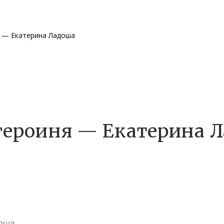
 — Екатерина Ладоша
героиня — Екатерина 
л
доша