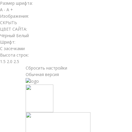
Размер шрифта:
A -
A +
Изображения:
СКРЫТЬ
ЦВЕТ САЙТА:
Чёрный
Белый
Шрифт:
С засечками
Высота строк:
1.5
2.0
2.5
Сбросить настройки
Обычная версия