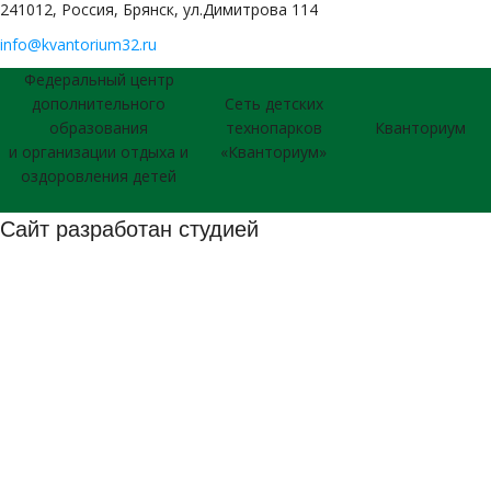
241012, Россия, Брянск, ул.Димитрова 114
info@kvantorium32.ru
Федеральный центр
дополнительного
Сеть детских
образования
технопарков
Кванториум
и организации отдыха и
«Кванториум»
оздоровления детей
Сайт разработан студией