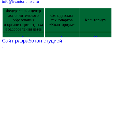
info@kvantorium32.ru
Федеральный центр
дополнительного
Сеть детских
образования
технопарков
Кванториум
и организации отдыха
«Кванториум»
и оздоровления детей
Сайт разработан студией
2026 © Использование материалов сайта согласуется с
администрацией учреждения.