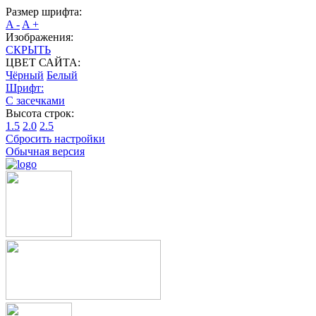
Размер шрифта:
A -
A +
Изображения:
СКРЫТЬ
ЦВЕТ САЙТА:
Чёрный
Белый
Шрифт:
С засечками
Высота строк:
1.5
2.0
2.5
Сбросить настройки
Обычная версия